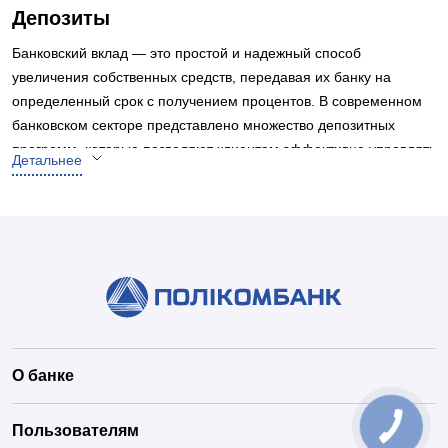
Депозиты
Банковский вклад — это простой и надежный способ
увеличения собственных средств, передавая их банку на
определенный срок с получением процентов. В современном
банковском секторе представлено множество депозитных
программ, которые позволяют клиентам эффективно управлять
Детальнее
своими сбережениями. Пополнение и продление вклада,
выплата процентов, сохранение сбережений — все это
ключевые элементы таких программ. Депозиты можно
оформить как в гривнах, так и в долларах США или евро. Кроме
того, некоторые вклады можно пополнять в течении срока их
действия, если это предусмотрено условиями договора.
Процентные ставки по депозитам могут начисляться как в
конце срока, так и ежемесячно. При открытии вклада нужно
подписать договор с банком и перевести необходимую сумму
О банке
на депозитный счет. Сроки вклада могут варьироваться от
нескольких месяцев до нескольких лет, в зависимости от
Пользователям
конкретной программы и конечных целей клиента.