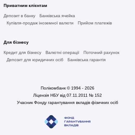
з банківськими послугами.
Приватним клієнтам
Пенсійна картка є зручним та безпечним способом отримання
Депозит в банку
Банківська ячейка
пенсійних коштів. Банки надають різноманітні послуги та заходи
Купівля-продаж іноземної валюти
Прийом платежів
захисту, щоб зробити користування карткою максимально
зручним та безпечним для пенсіонерів. Якщо ви є пенсіонером,
Для бізнесу
то обов'язково розгляньте можливість отримання пенсійної
картки у вашому банку.
Кредит для бізнесу
Валютні операції
Поточний рахунок
Депозит для юридичних осіб
Банківська гарантія
Як отримати пенсійну картку від
Полікомбанку?
Отримати соціальну картку від Полікомбанку можна дуже
Полікомбанк © 1994 - 2026
просто. Для цього необхідно звернутися до найближчого
Ліцензія НБУ від 07.11.2011 № 152
відділення банку з необхідними документами (паспорт, ІПН та
Учасник Фонду гарантування вкладів фізичних осіб
пенсійне посвідчення). Також, клієнти можуть замовити картку
від Полікомбанку через сайт, оформивши заявку, або
контактний центр банку.
Хто може оформити пенсійну картку