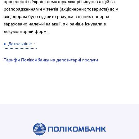
проведеної в Україні дематеріалізації випусків акцій за
розпорядженням емітентів (акціонерних товариств) всім
акціонерам було відкрито рахунки в цінних паперах і
зараховано належні їм акції, які раніше існували в
документарній формі.
Детальніше
Тарифи Полікомбанку на депозитарні послуги