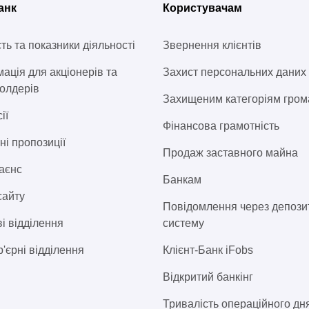
анк
Користувачам
сть та показники діяльності
Звернення клієнтів
ація для акціонерів та
Захист персональних даних
олдерів
Захищеним категоріям гро
ії
Фінансова грамотність
ні пропозиції
Продаж заставного майна
аєнс
Банкам
сайту
Повідомлення через депози
і відділення
систему
'єрні відділення
Клієнт-Банк iFobs
Відкритий банкінг
Тривалість операційного дн