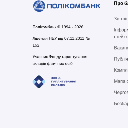
Про б
Звітні
Полікомбанк © 1994 - 2026
Інформ
стейкх
Ліцензія НБУ від 07.11.2011 №
152
Ваканс
Учасник Фонду гарантування
Публіч
вкладів фізичних осіб
Компл
Мапа 
Чергов
Безбар